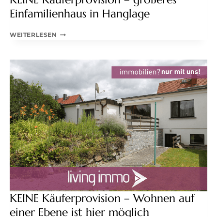
Einfamilienhaus in Hanglage
KEINE
WEITERLESEN
KÄUFERPROVISION
–
GRÖSSERES E
INFAMILIENHAUS I
N H
ANGLAGE
KEINE Käuferprovision – Wohnen auf
einer Ebene ist hier möglich